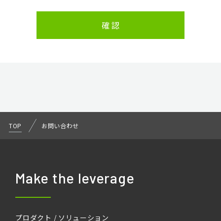
ができない場合がありますので、あらかじめご了承く
ださい。
個人情報の開示請求について
お客様には、貴殿の個人情報の利用目的の通知、開
示、訂正、追加、削除および利用又は提供の拒否権を
要求する権利があります。
当社ホームページのお問合せフォームより「個人情報
保護管理者 宛」にご連絡ください。
責任者：個人情報保護管理者
TOP
お問い合わせ
Make the leverage
プロダクト / ソリューション