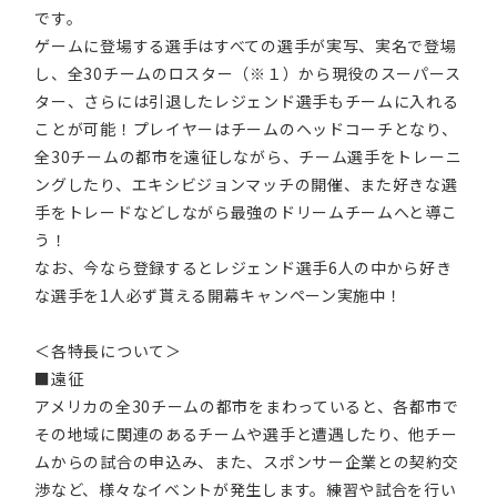
です。
ゲームに登場する選手はすべての選手が実写、実名で登場
し、全30チームのロスター（※１）から現役のスーパース
ター、さらには引退したレジェンド選手もチームに入れる
ことが可能！プレイヤーはチームのヘッドコーチとなり、
全30チームの都市を遠征しながら、チーム選手をトレーニ
ングしたり、エキシビジョンマッチの開催、また好きな選
手をトレードなどしながら最強のドリームチームへと導こ
う！
なお、今なら登録するとレジェンド選手6人の中から好き
な選手を1人必ず貰える開幕キャンペーン実施中！
＜各特長について＞
■遠征
アメリカの全30チームの都市をまわっていると、各都市で
その地域に関連のあるチームや選手と遭遇したり、他チー
ムからの試合の申込み、また、スポンサー企業との契約交
渉など、様々なイベントが発生します。練習や試合を行い